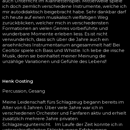
auch Unterricht im Klarinettenspiel. Mittlerweile spiele
ich doch ziemlich verschiedene Instrumente, welche ich
mir autodidaktisch beigebracht habe. Sehr dankbar darf
ich heute auf einen musikalisch vielfältigen Weg
zurückblicken, welcher mich in verschiedensten
Formationen an vielen Genres vorbeiführte und
wunderbare Momente erleben liess. Es ist nicht
verwunderlich, dass sich über die Jahre auch ein
ansehnliches Instrumentarium angesammelt hat! Bei
Ceoltóir spiele ich Bass und Whistle. Ich liebe die irische
Musik, denn sie beinhaltet meiner Meinung die
unzählige Variationen und Gefühle des Lebens!!
Henk Oosting
Percussion, Gesang
Meine Leidenschaft fürs Schlagzeug begann bereits im
Alter von 6 Jahren. Über viele Jahre war ich in
verschiedenen Orchester und Fanfaren aktiv und erhielt
zusätzlich mehrere Jahre privaten
Schlagzeugunterricht. Im Laufe der Zeit konnte ich in
unterschiedlichsten Stilrichtungen Erfahrungen